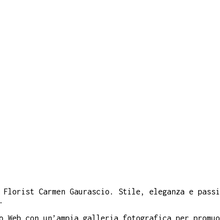
 Florist Carmen Gaurascio. Stile, eleganza e passi
.
o Web con un’ampia galleria fotografica per promuo